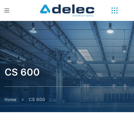
CS 600
>
Home
CS 600