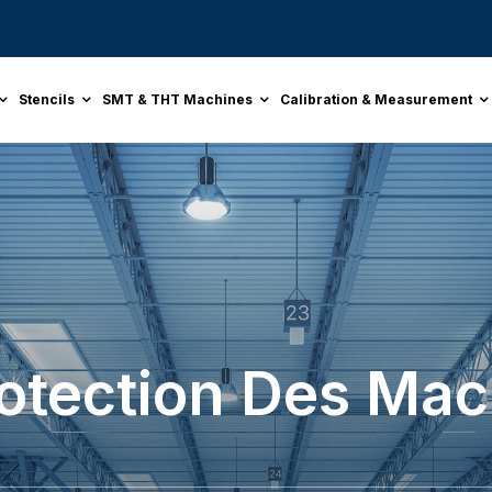
Stencils
SMT & THT Machines
Calibration & Measurement
otection Des Mac