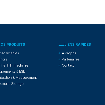
NOS PRODUITS
LIENS RAPIDES
nsommables
A Propos
ncils
Partenaires
T & THT machines
Contact
uipements & ESD
libration & Measurement
tomatic Storage