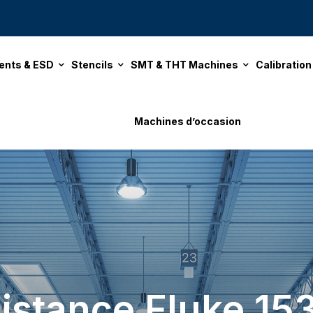
ents & ESD
Stencils
SMT & THT Machines
Calibratio
Machines d’occasion
istance Fluke 15