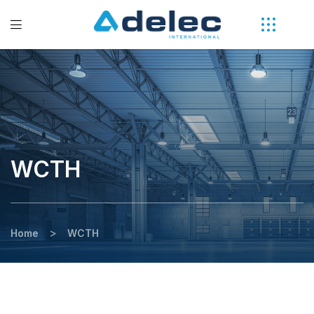
WCTH
>
Home
WCTH