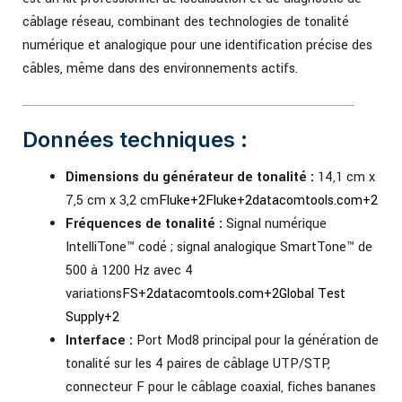
câblage réseau, combinant des technologies de tonalité
numérique et analogique pour une identification précise des
câbles, même dans des environnements actifs.
Données techniques :
Dimensions du générateur de tonalité :
14,1 cm x
7,5 cm x 3,2 cm
Fluke
+2
Fluke
+2
datacomtools.com
+2
Fréquences de tonalité :
Signal numérique
IntelliTone™ codé ; signal analogique SmartTone™ de
500 à 1200 Hz avec 4
variations
FS
+2
datacomtools.com
+2
Global Test
Supply
+2
Interface :
Port Mod8 principal pour la génération de
tonalité sur les 4 paires de câblage UTP/STP,
connecteur F pour le câblage coaxial, fiches bananes