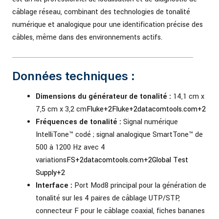
câblage réseau, combinant des technologies de tonalité
numérique et analogique pour une identification précise des
câbles, même dans des environnements actifs.
Données techniques :
Dimensions du générateur de tonalité :
14,1 cm x
7,5 cm x 3,2 cm
Fluke
+2
Fluke
+2
datacomtools.com
+2
Fréquences de tonalité :
Signal numérique
IntelliTone™ codé ; signal analogique SmartTone™ de
500 à 1200 Hz avec 4
variations
FS
+2
datacomtools.com
+2
Global Test
Supply
+2
Interface :
Port Mod8 principal pour la génération de
tonalité sur les 4 paires de câblage UTP/STP,
connecteur F pour le câblage coaxial, fiches bananes