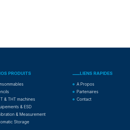
NOS PRODUITS
LIENS RAPIDES
nsommables
A Propos
ncils
Partenaires
T & THT machines
Contact
uipements & ESD
libration & Measurement
tomatic Storage