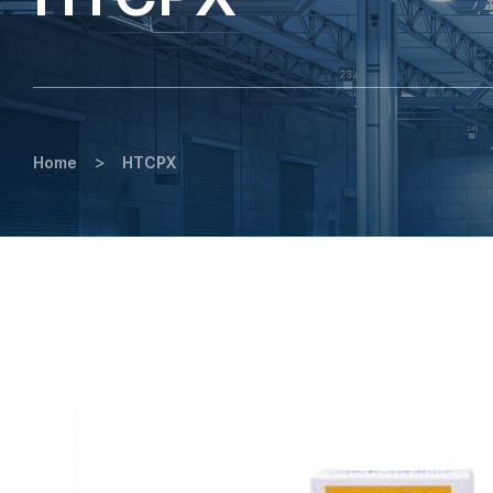
>
Home
HTCPX