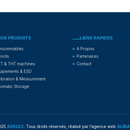
NOS PRODUITS
LIENS RAPIDES
nsommables
A Propos
ncils
Partenaires
T & THT machines
Contact
uipements & ESD
libration & Measurement
tomatic Storage
025
ADELEC
. Tous droits réservés, réalisé par l’agence web
ALIN