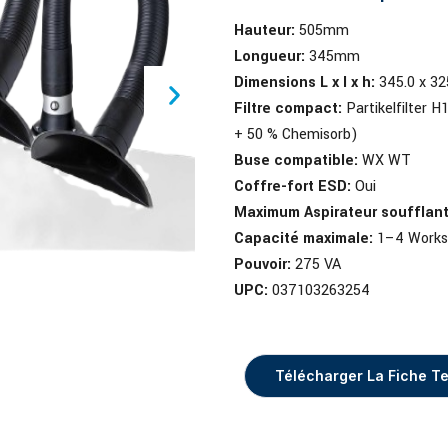
Hauteur:
505mm
Longueur:
345mm
Dimensions L x l x h:
345.0 x 32
Filtre compact:
Partikelfilter H
+ 50 % Chemisorb)
Buse compatible:
WX WT
Coffre-fort ESD:
Oui
Maximum Aspirateur soufflant
Capacité maximale:
1–4 Works
Pouvoir:
275 VA
UPC:
037103263254
Télécharger La Fiche T