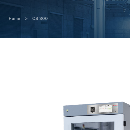
>
Home
CS 300