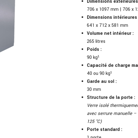
Dimensions extérieures
706 x 1097 mm | 706 x 1
Dimensions intérieures
641 x 712 x 581 mm
Volume net intérieur :
265 litres
Poids :
90 kg¹
Capacité de charge max
40 ou 90 kg¹
Garde au sol :
30 mm
Structure de la porte :
Verre isolé thermiquement
avec serrure manuelle – 
125 °C)
Porte standard :
1 porte